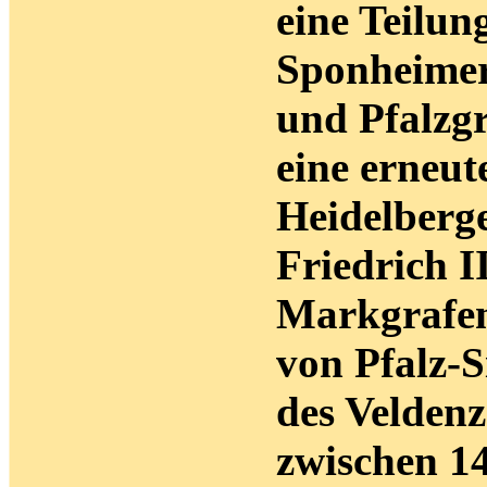
eine Teilun
Sponheimer
und Pfalzgr
eine erneut
Heidelberg
Friedrich I
Markgrafen
von Pfalz-
des Veldenz
zwischen 14