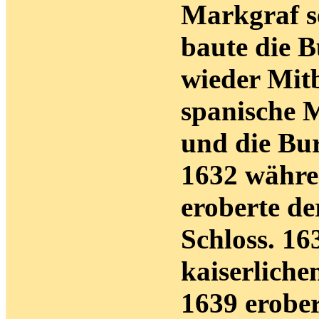
Markgraf se
baute die 
wieder Mitb
spanische 
und die Burg
1632 währe
eroberte de
Schloss. 1
kaiserlich
1639 erober