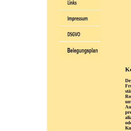
K
De
Fr
st
Ro
un
Au
pr
al
od
Ku