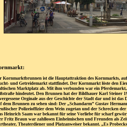
ornmarkt:
r Kornmarktbrunnen ist die Hauptattraktion des Kornmarkts, auf
ucht- und Getreidemarkt stattfindet. Der Kornmarkt löste den Eie
ädtischen Marktplatz ab. Mit ihm verbunden war ein Pferdemarkt
ßstraße hindeutet. Den Brunnen hat der Bildhauer Karl Steiner 197
vergessene Orginale aus der Geschichte der Stadt dar und ist das
f dem Brunnen zu sehen sind: Der „Schandarm” Gustav Hermann 
eußischer Polizeioffizier dem Wein zugetan und der Schrecken de
ias Heinrich Saam war bekannt für seine Vorliebe für scharf gewü
er Fritz Braun war zahllosen Einheimischen und Freunden als Zeit
rtheater, Theaterdiener und Platzanweiser bekannt. „Es Probeck